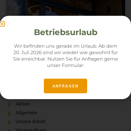
Tag der offenen Tür bei
Betriebsurlaub
Bellut: Regionales Handwerk
entdecken am 12. Oktober
Wir befinden uns gerade im Urlaub. Ab dem
2025
20. Juli 2026 sind wir wieder wie gewohnt für
Sie
erreichbar. Nutzen Sie für Anfragen gerne
unser Formular:
ANFRAGEN
Kategorien
Aktion
Allgemein
Unsere Arbeit
Veranstaltung