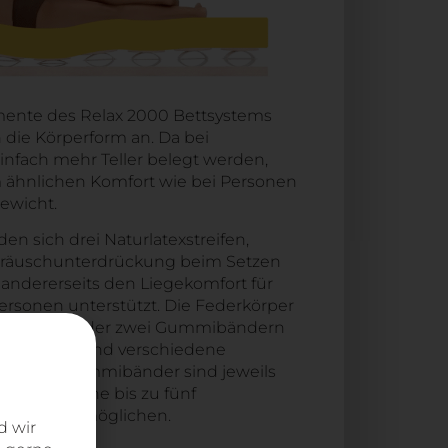
mente des Relax 2000 Bettsystems
 die Körperform an. Da bei
nfach mehr Teller belegt werden,
m ähnlichen Komfort wie bei Personen
ewicht.
n sich drei Naturlatexstreifen,
Geräuschunterdrückung beim Setzen
 andererseits den Liegekomfort für
rsonen unterstützt. Die Federkörper
d mit ein oder zwei Gummibändern
ibändern sind verschiedene
lbar. Die Gummibänder sind jeweils
ttet, welche bis zu fünf
 bis fest ermöglichen.
d wir