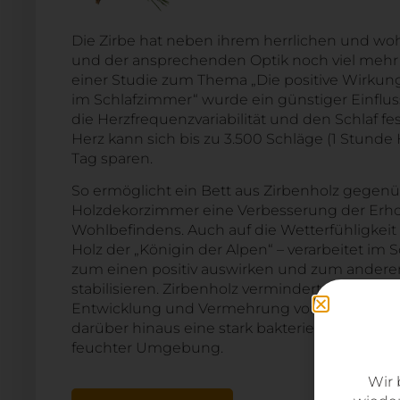
Die Zirbe hat neben ihrem herrlichen und wo
und der ansprechenden Optik noch viel mehr z
einer Studie zum Thema „Die positive Wirkun
im Schlafzimmer“ wurde ein günstiger Einfluss
die Herzfrequenzvariabilität und den Schlaf fest
Herz kann sich bis zu 3.500 Schläge (1 Stunde 
Tag sparen.
So ermöglicht ein Bett aus Zirbenholz gegen
Holzdekorzimmer eine Verbesserung der Erh
Wohlbefindens. Auch auf die Wetterfühligkeit
Holz der „Königin der Alpen“ – verarbeitet im 
zum einen positiv auswirken und zum anderen
stabilisieren. Zirbenholz vermindert außerdem
Entwicklung und Vermehrung von Kleidermot
darüber hinaus eine stark bakterienhemmend
feuchter Umgebung.
Wir 