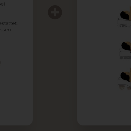
bei
stattet,
issen