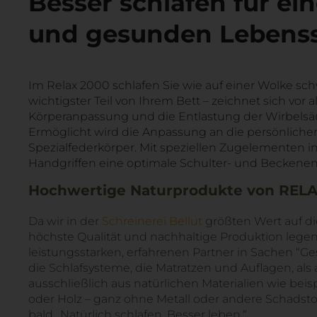
Besser schlafen für ei
und gesunden Lebenss
Im Relax 2000 schlafen Sie wie auf einer Wolke sc
wichtigster Teil von Ihrem Bett – zeichnet sich vor 
Körperanpassung und die Entlastung der Wirbelsäu
Ermöglicht wird die Anpassung an die persönliche
Spezialfederkörper. Mit speziellen Zugelementen i
Handgriffen eine optimale Schulter- und Beckenen
Hochwertige Naturprodukte von REL
Da wir in der
Schreinerei Bellut
größten Wert auf die
höchste Qualität und nachhaltige Produktion legen
leistungsstarken, erfahrenen Partner in Sachen “G
die Schlafsysteme, die Matratzen und Auflagen, al
ausschließlich aus natürlichen Materialien wie beis
oder Holz – ganz ohne Metall oder andere Schadstof
bald „Natürlich schlafen. Besser leben.“