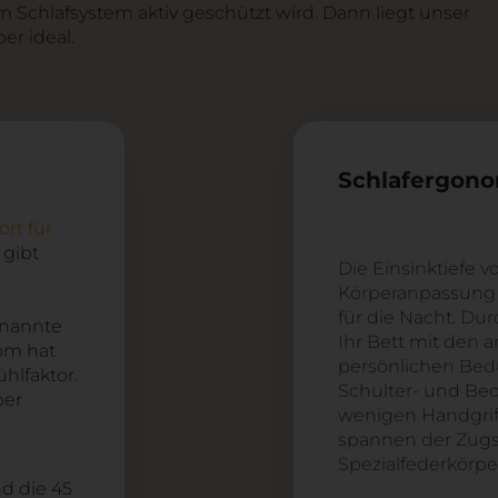
m Schlafsystem aktiv geschützt wird. Dann liegt unser
er ideal.
Schlafergon
rt für
 gibt
Die Einsinktiefe 
Körperanpassung
für die Nacht. Du
enannte
Ihr Bett mit den
om hat
persönlichen Bedür
hlfaktor.
Schulter- und Bec
per
wenigen Handgri
spannen der Zugst
Spezialfederkörpe
d die 45