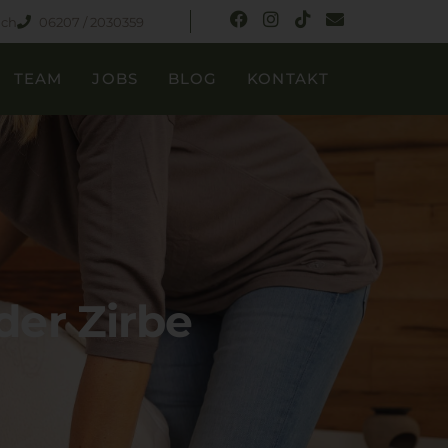
ach
06207 / 2030359
TEAM
JOBS
BLOG
KONTAKT
er Zirbe