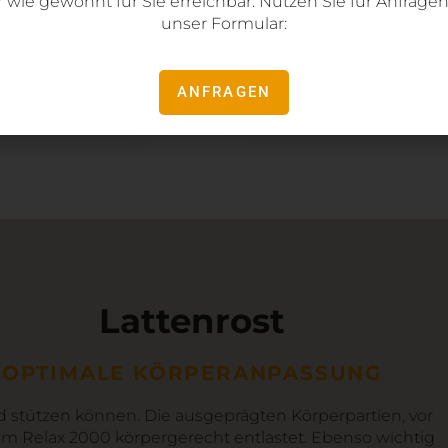
 wie gewohnt für Sie
erreichbar. Nutzen Sie für Anfrage
unser Formular:
BERATUNG VEREINB
ANFRAGEN
Lattenrost
OPTIMALE KÖRPERANPASSUNG
d stützen können. Die ausgeprägten Körperpartien, vor
im Relax 2000 körpergerecht entlastet. Ebenso wichtig