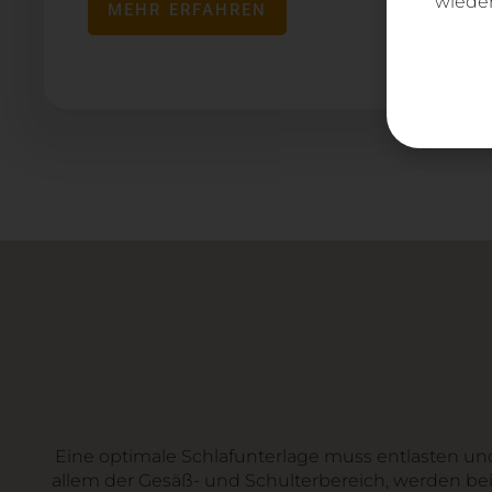
wieder
MEHR ERFAHREN
Eine optimale Schlafunterlage muss entlasten un
allem der Gesäß- und Schulterbereich, werden be