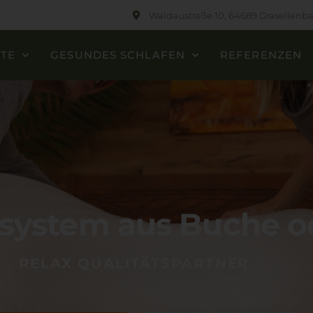
Waldaustraße 10, 64689 Grasellenb
TE
GESUNDES SCHLAFEN
REFERENZEN
system aus Buche od
RELAX QUALITÄTSPARTNER