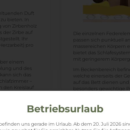
hltuenden Duft
u bieten. In
g von Zirbenholz
 der Zirbe auf
Die einzelnen Federele
gestellt. Ihr
passen sich punktuell an
Herzarbeit) pro
massereichen Körpern ei
bietet das Schlafesyste
mit geringerem Körperg
über einem
olung und des
Im Beckenbereich befinde
 kann sich das
welche einerseits der 
Schlafzimmer –
auf das Bett dienen und
 den Kreislauf
besonders gewichtige Pe
 die
der neun Querzonen sin
ten und hat
bestückt. Mit den Gumm
Betriebsurlaub
e Wirkung in
Festigkeitsgrade einstel
mit zwei Noppen ausgesta
Einstellungen von weich
befinden uns gerade im Urlaub. Ab dem 20. Juli 2026 sin