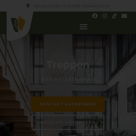
Waldaustraße 10, 64689 Grasellenbach
Treppen
AUS MEISTERHAND
KONTAKT AUFNEHMEN
KATALOG ANFORDERN