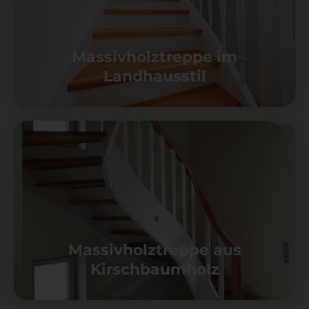
Massivholztreppe im
Landhausstil
Massivholztreppe aus
Kirschbaumholz