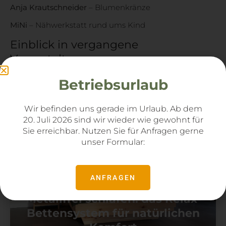
Anja Krautschneider
– Blumenkränze
MiNi
– Nähwerkstatt rund ums Kind
Einblick in vergangene
Veranstaltungen
Betriebsurlaub
Unsere neusten Blogartikel
Wir befinden uns gerade im Urlaub. Ab dem
20. Juli 2026 sind wir wieder wie gewohnt für
Sie
erreichbar. Nutzen Sie für Anfragen gerne
unser Formular:
ANFRAGEN
Metallfrei schlafen: das Relax-
Bettensystem für natürlichen