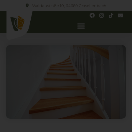
Waldaustraße 10, 64689 Grasellenbach