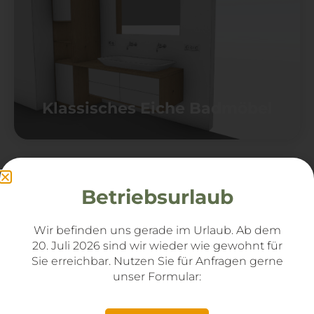
Klassisches Eiche Badmöbel
Betriebsurlaub
Wir befinden uns gerade im Urlaub. Ab dem
20. Juli 2026 sind wir wieder wie gewohnt für
Sie
erreichbar. Nutzen Sie für Anfragen gerne
unser Formular:
Schicke Lamellenpaneel
Garderobe